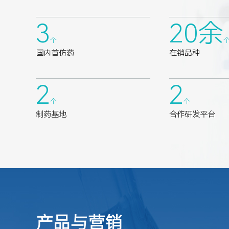
3
20
余
个
国内首仿药
在销品种
2
2
个
个
制药基地
合作研发平台
产品与营销