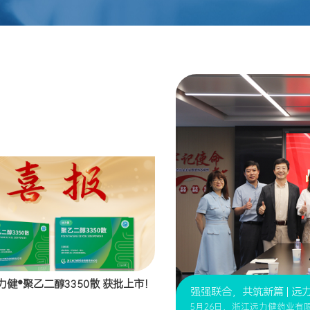
力健®聚乙二醇3350散 获批上市！
强强联合，共筑新篇 | 远
5月26日，浙江远力健药业