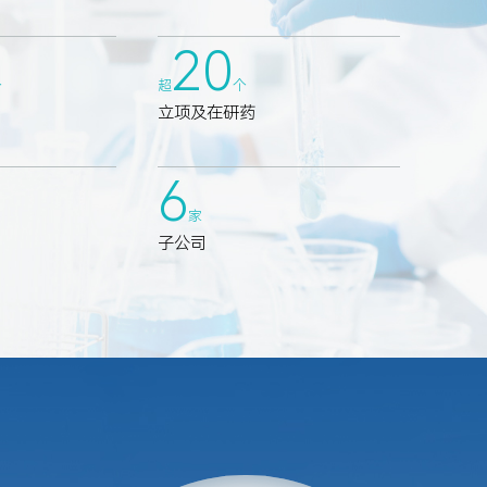
20
个
超
个
立项及在研药
6
家
子公司