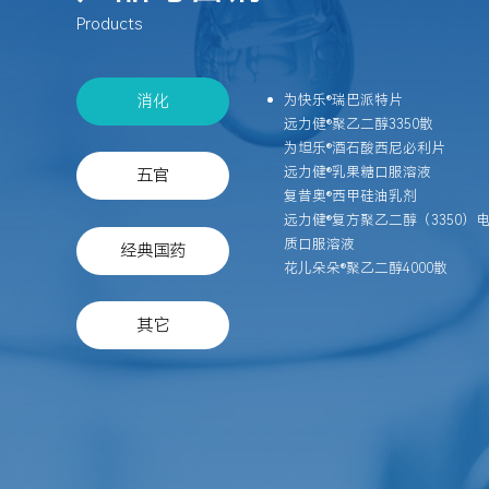
Products
消化
为快乐®瑞巴派特片
远力健®聚乙二醇3350散
为坦乐®酒石酸西尼必利片
远力健®乳果糖口服溶液
五官
复昔奥®西甲硅油乳剂
远力健®复方聚乙二醇（3350）
质口服溶液
经典国药
花儿朵朵®聚乙二醇4000散
其它