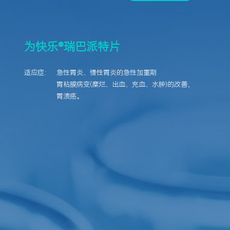
为快乐®瑞巴派特片
适应症：
急性胃炎、慢性胃炎的急性加重期
胃粘膜病变(糜烂、出血、充血、水肿)的改善，
胃溃疡。