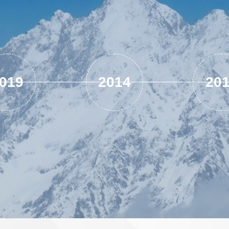
019
2014
20